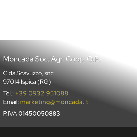
Selezione esperti progetto INTESA
A
Moncada Soc. Agr. Coop. O.P.
C.da Scavuzzo, snc
97014 Ispica (RG)
Tel.:
+39 0932 951088
Email:
marketing@moncada.it
P.IVA
01450050883