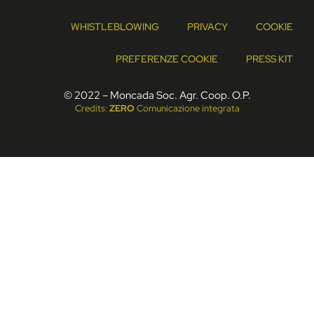
WHISTLEBLOWING
PRIVACY
COOKIE
PREFERENZE COOKIE
PRESS KIT
© 2022 – Moncada Soc. Agr. Coop. O.P.
Credits:
ZERO
Comunicazione integrata