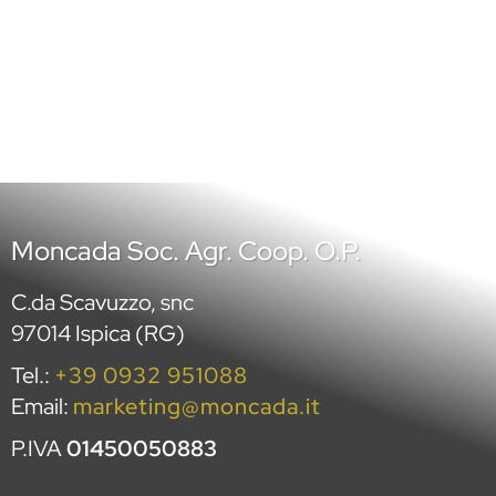
Selezione esperti progetto INTESA
A
Moncada Soc. Agr. Coop. O.P.
C.da Scavuzzo, snc
97014 Ispica (RG)
Tel.:
+39 0932 951088
Email:
marketing@moncada.it
P.IVA
01450050883